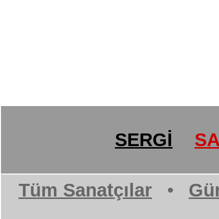
SERGİ
SA
Tüm Sanatçılar
•
Gün