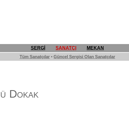
SERGİ
SANATÇI
MEKAN
Tüm Sanatçılar
•
Güncel Sergisi Olan Sanatçılar
ü Dokak