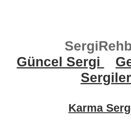
SergiRehb
Güncel Sergi
Ge
Sergile
Karma Sergi