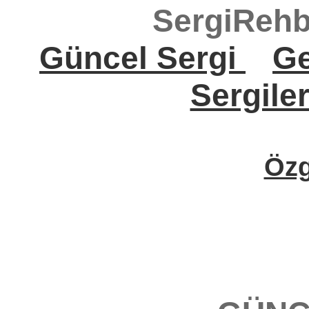
SergiRehb
Güncel Sergi
Ge
Sergile
Öz