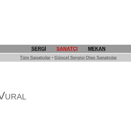
SERGİ
SANATÇI
MEKAN
Tüm Sanatçılar
•
Güncel Sergisi Olan Sanatçılar
 Vural