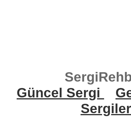
SergiRehb
Güncel Sergi
Ge
Sergile