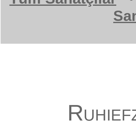
San
Ruhief