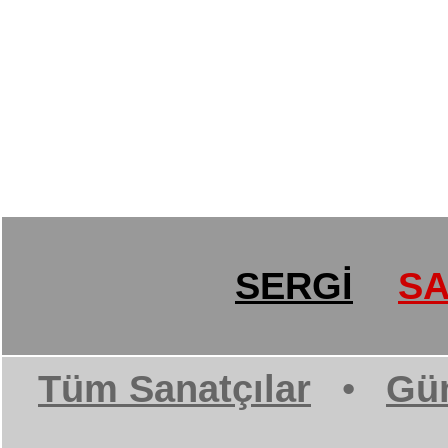
SERGİ
SA
Tüm Sanatçılar
•
Gün