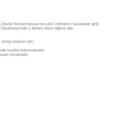
Devlet Konservatuvarı'na yatılı imtihanını kazanarak girdi.
Üniversitesi'nde 2 dönem resim eğitimi aldı.
ytong sergisini açtı.
nde eserleri bulunmaktadır.
evam etmektedir.