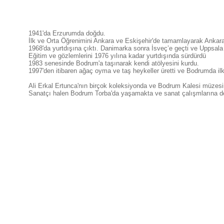
1941'da Erzurumda doğdu.
İlk ve Orta Öğrenimini Ankara ve Eskişehir'de tamamlayarak Ankara 
1968'da yurtdışına çıktı. Danimarka sonra İsveç’e geçti ve Uppsala 
Eğitim ve gözlemlerini 1976 yılına kadar yurtdışında sürdürdü
1983 senesinde Bodrum'a taşınarak kendi atölyesini kurdu.
1997'den itibaren ağaç oyma ve taş heykeller üretti ve Bodrumda ilk 
Ali Erkal Ertunca'nın birçok koleksiyonda ve Bodrum Kalesi müzesi
Sanatçı halen Bodrum Torba'da yaşamakta ve sanat çalışmlarına d