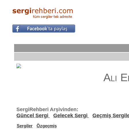
Ali 
SergiRehberi Arşivinden:
Güncel Sergi
Gelecek Sergi
Geçmiş Sergil
Sergiler
Özgeçmiş