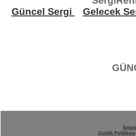
SergiReh
Güncel Sergi
Gelecek Se
GÜN
İletiş
Gizlilik Politikası