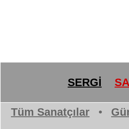
SERGİ
SA
Tüm Sanatçılar
•
Gün