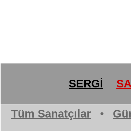
SERGİ
SA
Tüm Sanatçılar
•
Gün