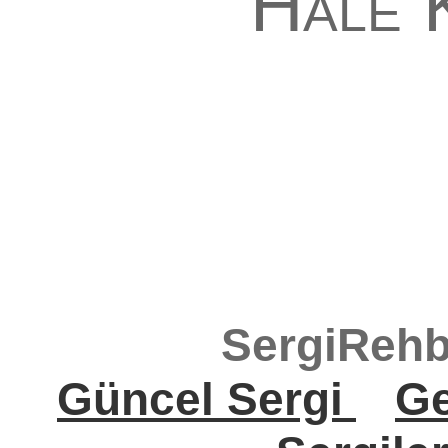
Hale 
SergiRehb
Güncel Sergi
Ge