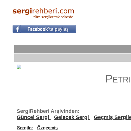
Petri
SergiRehberi Arşivinden:
Güncel Sergi
Gelecek Sergi
Geçmiş Sergil
Sergiler
Özgeçmiş