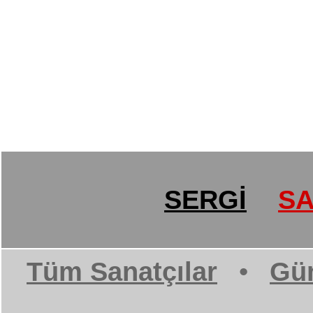
SERGİ
SA
Tüm Sanatçılar
•
Gün