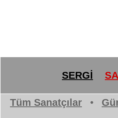
SERGİ
SA
Tüm Sanatçılar
•
Gün