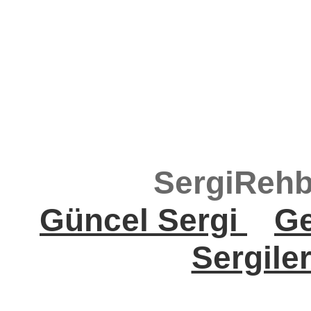
SergiRehb
Güncel Sergi
Ge
Sergile