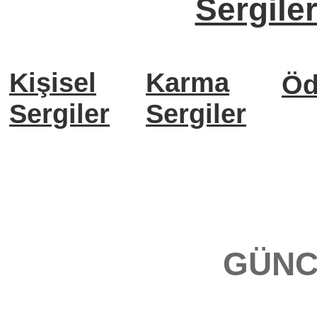
Sergile
Kişisel
Karma
Öd
Sergiler
Sergiler
GÜNC