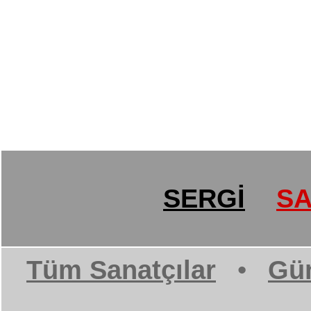
SERGİ
SA
Tüm Sanatçılar
•
Gün