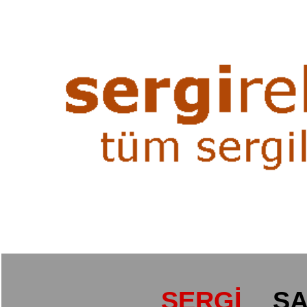
SERGİ
SA