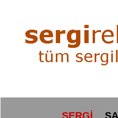
SERGİ
SA