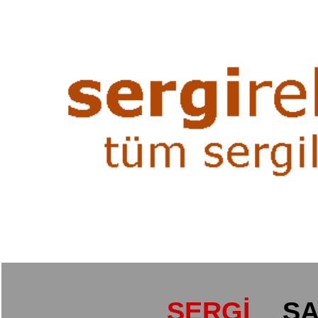
SERGİ
SA