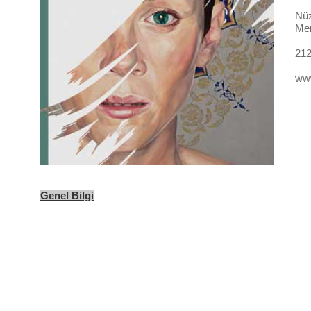
Nüz
Me
212
ww
Genel Bilgi