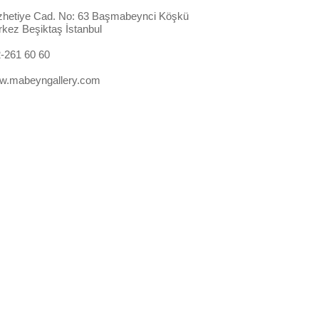
hetiye Cad. No: 63 Başmabeynci Köşkü
rkez
Beşiktaş
İstanbul
-261 60 60
w.mabeyngallery.com