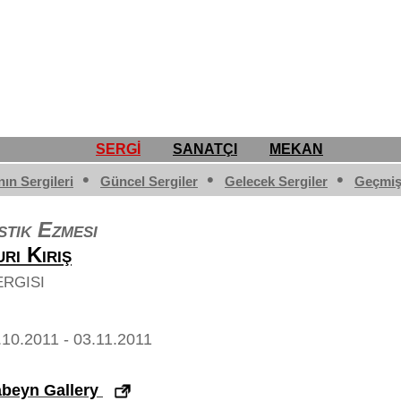
SERGİ
SANATÇI
MEKAN
•
•
•
nın Sergileri
Güncel Sergiler
Gelecek Sergiler
Geçmiş
stık Ezmesi
uri
Kiriş
rgisi
.10.2011 - 03.11.2011
beyn Gallery