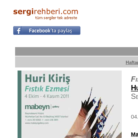
Hafta
Fı
H
Se
04
Ma