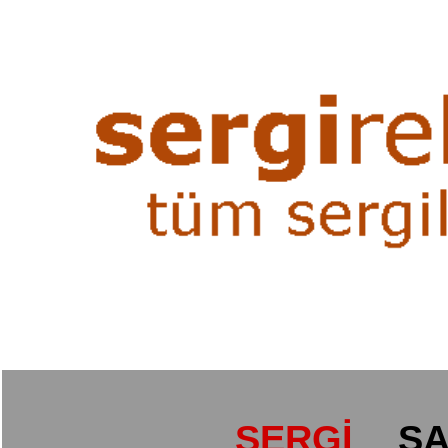
SERGİ
SA