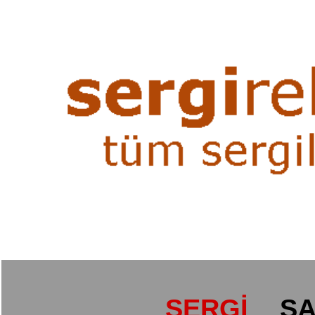
SERGİ
SA