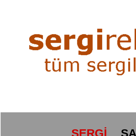
SERGİ
SA