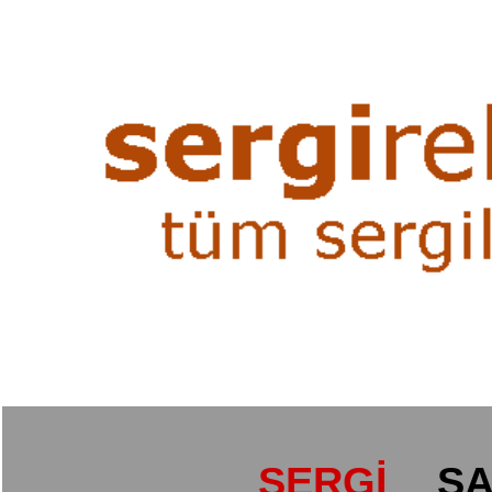
SERGİ
SA