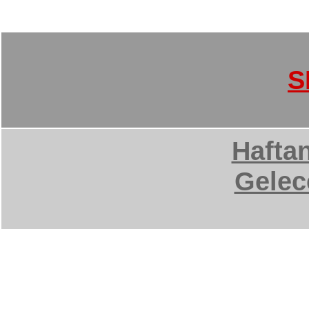
S
Haftan
Gelec