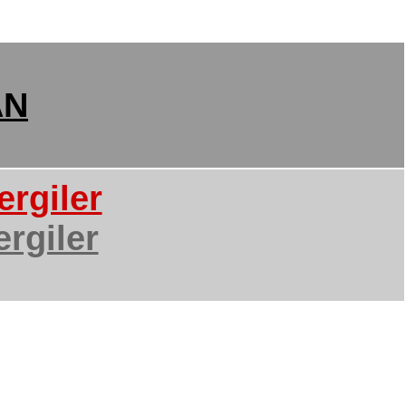
AN
rgiler
rgiler