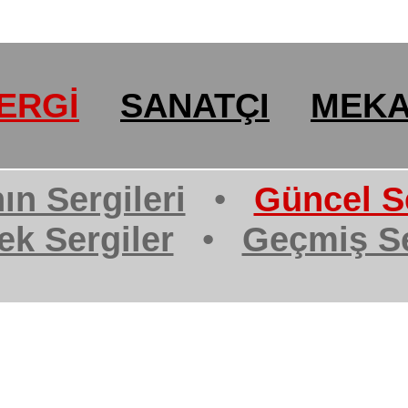
ERGİ
SANATÇI
MEK
ın Sergileri
•
Güncel Se
ek Sergiler
•
Geçmiş Se