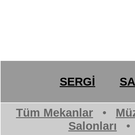
SERGİ
SA
Tüm Mekanlar
•
Müz
Salonları