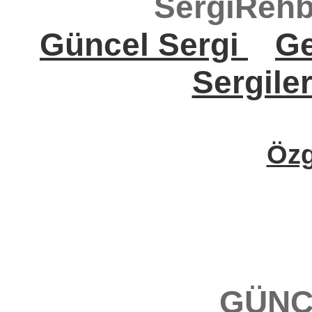
SergiRehb
Güncel Sergi
Ge
Sergile
Öz
GÜNC