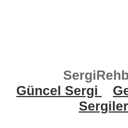
SergiRehb
Güncel Sergi
Ge
Sergile