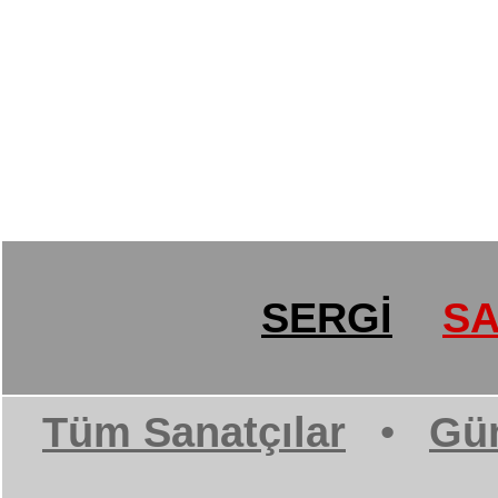
SERGİ
SA
Tüm Sanatçılar
•
Gün