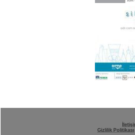
İletiş
Gizlilik Politikası