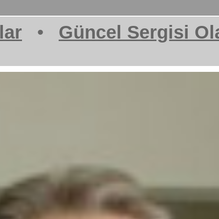
lar
•
Güncel Sergisi Ol