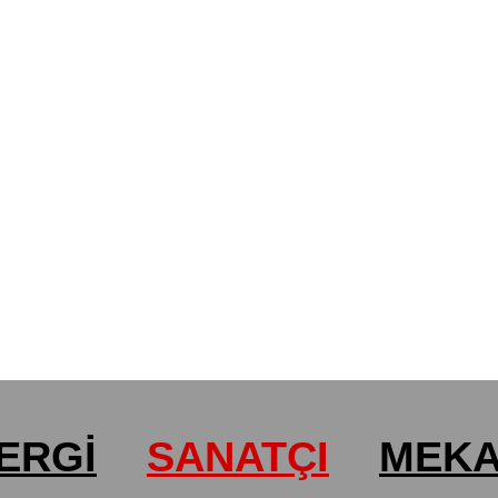
ERGİ
SANATÇI
MEK