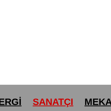
ERGİ
SANATÇI
MEK