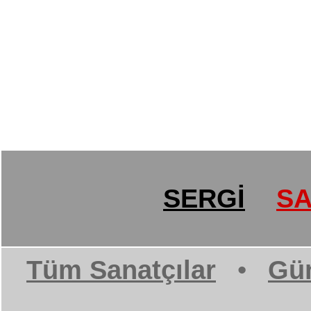
SERGİ
SA
Tüm Sanatçılar
•
Gün