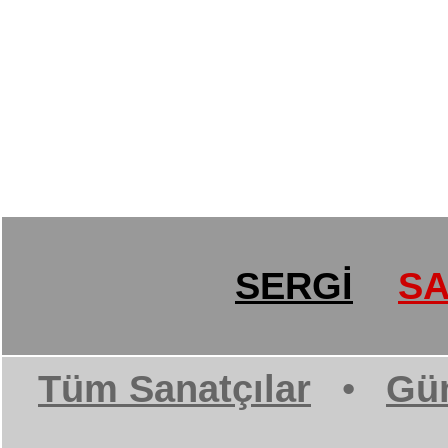
SERGİ
SA
Tüm Sanatçılar
•
Gün