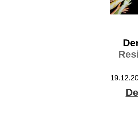
De
Res
19.12.2
De