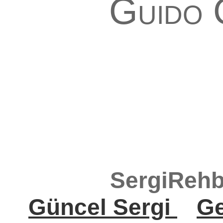
Guido 
SergiRehb
Güncel Sergi
Ge