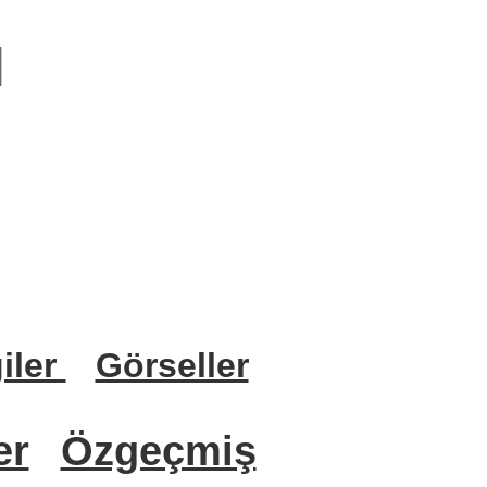
n
iler
Görseller
er
Özgeçmiş