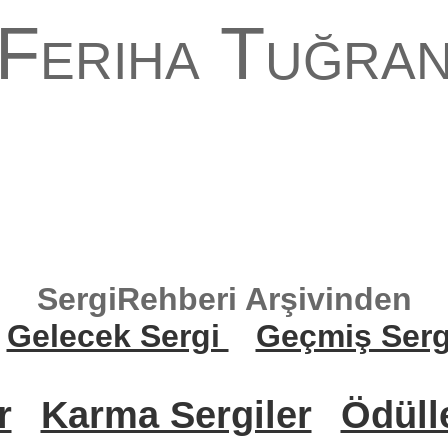
Feriha Tuğra
SergiRehberi Arşivinden
Gelecek Sergi
Geçmiş Serg
r
Karma Sergiler
Ödüll