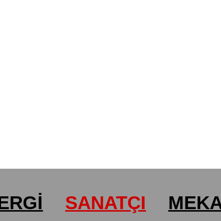
ERGİ
SANATÇI
MEK