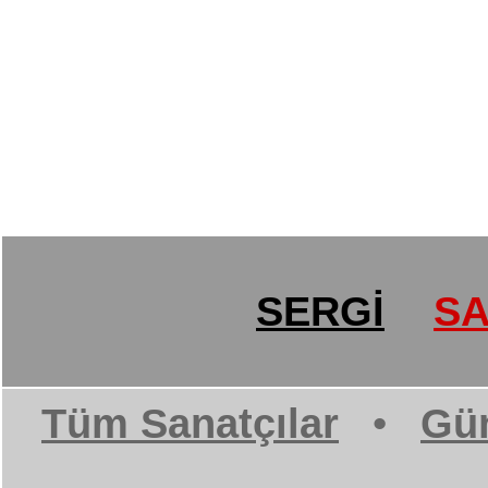
SERGİ
SA
Tüm Sanatçılar
•
Gün