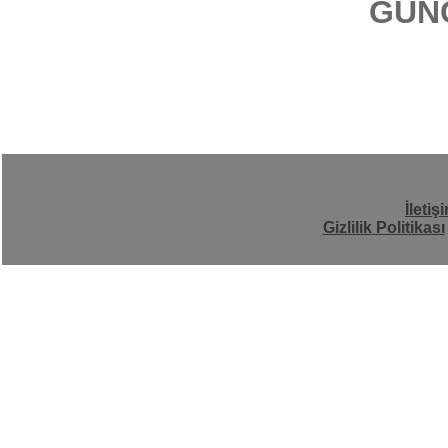
GÜN
İletiş
Gizlilik Politikası