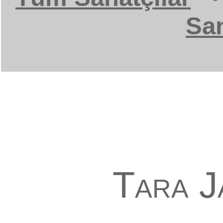
San
Tara J