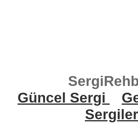
SergiRehb
Güncel Sergi
Ge
Sergile