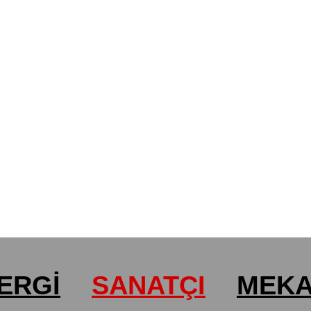
ERGİ
SANATÇI
MEK