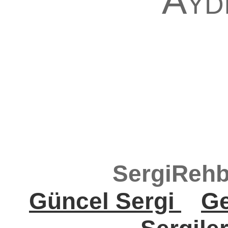
Ayd
SergiRehb
Güncel Sergi
Ge