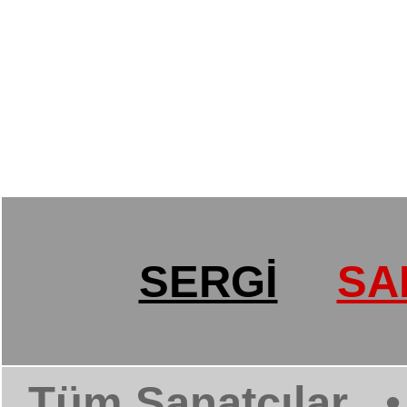
SERGİ
SA
Tüm Sanatçılar