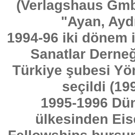
(Verlagshaus Gmb
"Ayan, Aydı
1994-96 iki dönem i
Sanatlar Derneğ
Türkiye şubesi Yö
seçildi (19
1995-1996 Dün
ülkesinden Ei