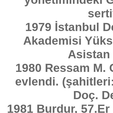
serti
1979 İstanbul D
Akademisi Yük
Asistan 
1980 Ressam M. C
evlendi. (şahitler
Doç. De
1981 Burdur, 57.Er