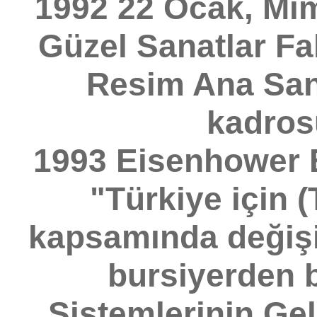
1992 22 Ocak, Mim
Güzel Sanatlar F
Resim Ana San
kadros
1993 Eisenhower 
"Türkiye için 
kapsamında değişi
bursiyerden b
Sistemlerinin Geli