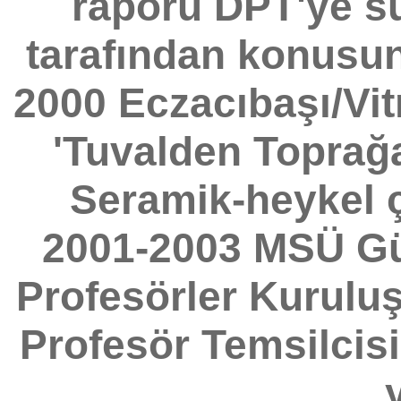
raporu DPT'ye su
tarafından konusun
2000 Eczacıbaşı/Vit
'Tuvalden Toprağ
Seramik-heykel ç
2001-2003 MSÜ Güz
Profesörler Kurulu
Profesör Temsilcisi