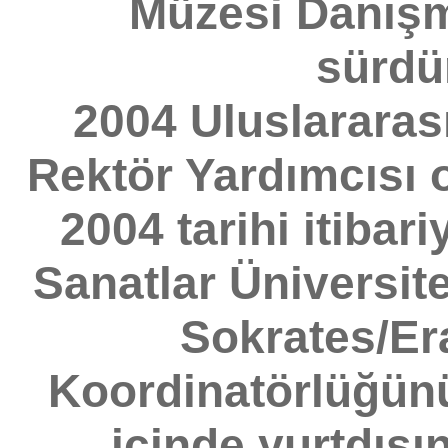
Müzesi Danışm
sürdü
2004 Uluslararası
Rektör Yardımcısı o
2004 tarihi itibar
Sanatlar Üniversit
Sokrates/E
Koordinatörlüğün
içinde yurtdışın