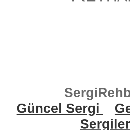
SergiRehb
Güncel Sergi
Ge
Sergile