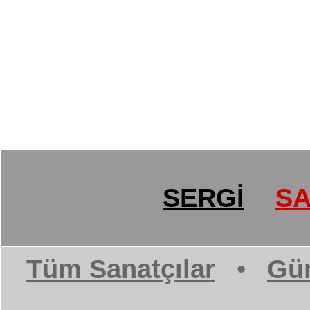
SERGİ
SA
Tüm Sanatçılar
•
Gün