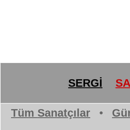
SERGİ
SA
Tüm Sanatçılar
•
Gün