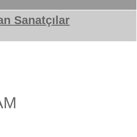
an Sanatçılar
am