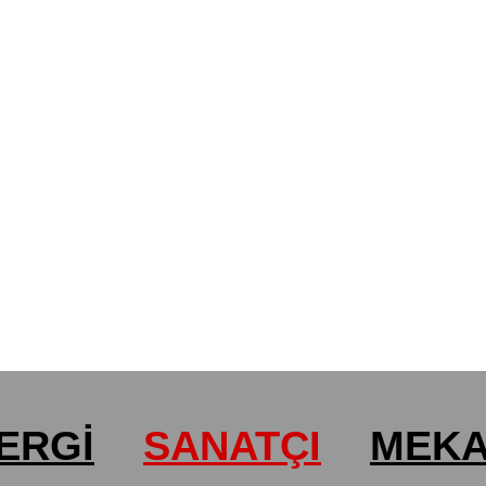
ERGİ
SANATÇI
MEK