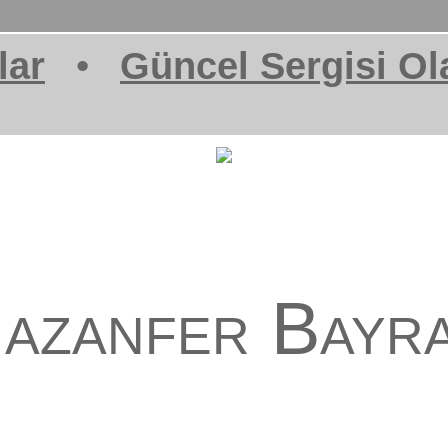
lar
•
Güncel Sergisi Ol
azanfer Bayr