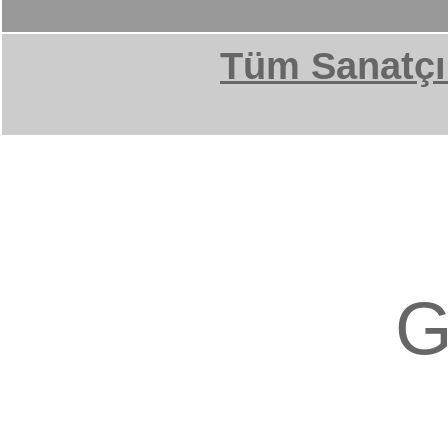
Tüm Sanatçı
G