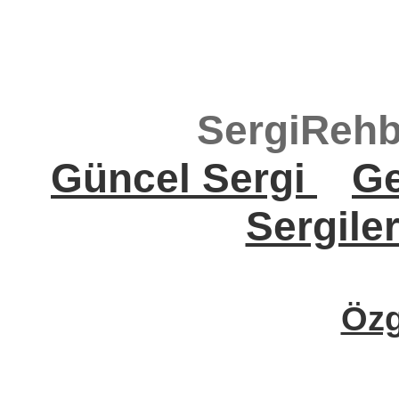
SergiRehb
Güncel Sergi
Ge
Sergile
Öz