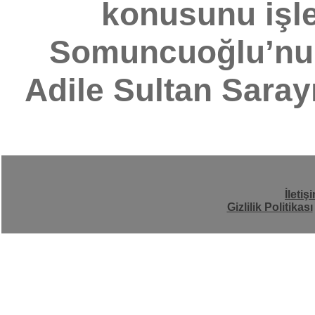
konusunu işl
Somuncuoğlu’nun 
Adile Sultan Saray
İletiş
Gizlilik Politikası