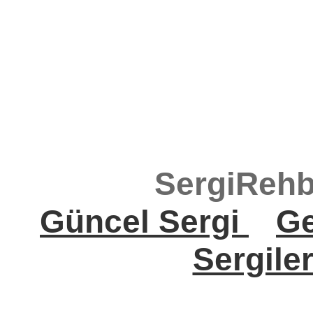
SergiRehb
Güncel Sergi
Ge
Sergile