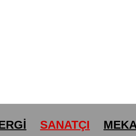
ERGİ
SANATÇI
MEK