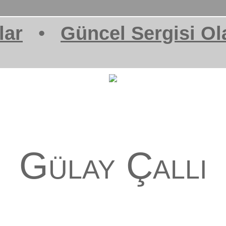
lar
•
Güncel Sergisi Ol
Gülay Çallı