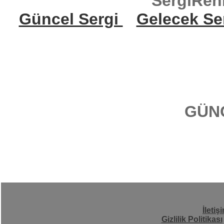
SergiReh
Güncel Sergi
Gelecek Se
GÜN
İletiş
Gizlilik Politikası