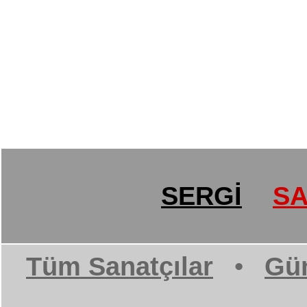
SERGİ
SA
Tüm Sanatçılar
•
Gün