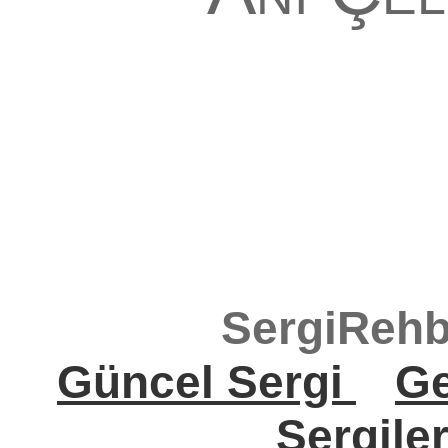
SergiRehb
Güncel Sergi
Ge
Sergile