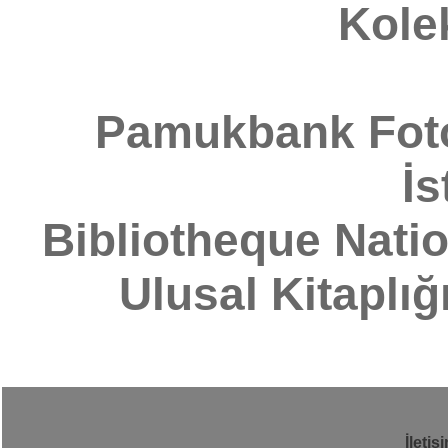
Kole
Pamukbank Fotoğ
İs
Bibliotheque Natio
Ulusal Kitaplığ
İletiş