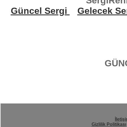
SergiReh
Güncel Sergi
Gelecek Se
GÜN
İletiş
Gizlilik Politikası