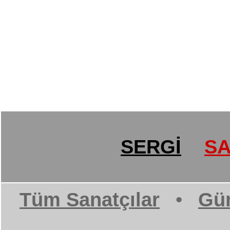
SERGİ
SA
Tüm Sanatçılar
•
Gün